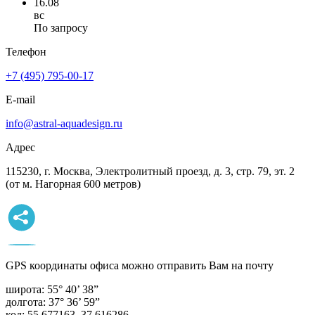
16.08
вс
По запросу
Телефон
+7 (495) 795-00-17
E-mail
info@astral-aquadesign.ru
Адрес
115230, г. Москва, Электролитный проезд, д. 3, стр. 79, эт. 2
(от м. Нагорная 600 метров)
GPS координаты офиса можно отправить Вам на почту
широта:
55° 40’ 38”
долгота:
37° 36’ 59”
код:
55.677163, 37.616286