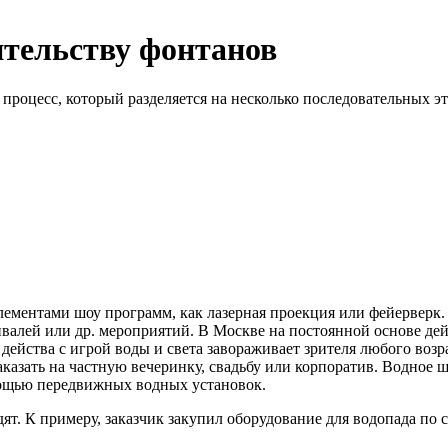
ительству фонтанов
роцесс, который разделяется на несколько последовательных э
ементами шоу программ, как лазерная проекция или фейерверк
валей или др. мероприятий. В Москве на постоянной основе дей
действа с игрой воды и света завораживает зрителя любого воз
азать на частную вечеринку, свадьбу или корпоратив. Водное ш
омощью передвижных водных установок.
т. К примеру, заказчик закупил оборудование для водопада по с