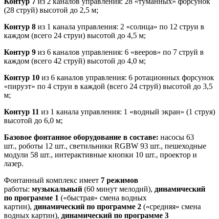
Контур 7
из 2 каналов управления: 28 «туманных» форсунок
(28 струй) высотой до 2,5 м;
Контур 8
из 1 канала управления: 2 «солнца» по 12 струи в
каждом (всего 24 струи) высотой до 4,5 м;
Контур 9
из 6 каналов управления: 6 «вееров» по 7 струй в
каждом (всего 42 струй) высотой до 4,0 м;
Контур 10
из 6 каналов управления: 6 ротационных форсунок
«пируэт» по 4 струи в каждой (всего 24 струй) высотой до 3,5
м;
Контур 11
из 1 канала управления: 1 «водный экран» (1 струя)
высотой до 6,0 м;
Базовое фонтанное оборудование в составе:
насосы 63
шт., роботы 12 шт., светильники RGBW 93 шт., пешеходные
модули 58 шт., интерактивные кнопки 10 шт., проектор и
лазер.
Фонтанный комплекс имеет
7
режимов
работы:
музыкальный
(60 минут мелодий),
динамический
по программе 1
(«быстрая» смена водных
картин),
динамический по программе 2
(«средняя» смена
водных картин),
динамический по программе 3