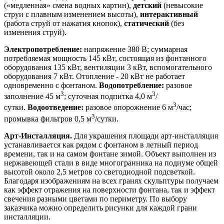
(«медленная» смена водных картин),
детский
(невысокие
струи с плавным изменением высоты),
интерактивный
(работа струй от нажатия кнопок),
статический
(без
изменения струй).
Электропотребление:
напряжение 380 В; суммарная
потребляемая мощность 145 кВт, состоящая из фонтанного
оборудования 135 кВт, вентиляции 3 кВт, вспомогательного
оборудования 7 кВт. Отопление - 20 кВт не работает
одновременно с фонтаном.
Водопотребление:
разовое
3
3
заполнение 45 м
; суточная подпитка 4,0 м
/
3
сутки.
Водоотведение:
разовое опорожнение 6 м
/час;
3
промывка фильтров 0,5 м
/сутки.
Арт-Инсталляция.
Для украшения площади арт-инсталляция
устанавливается как рядом с фонтаном в летный период
времени, так и на самом фонтане зимой. Объект выполнен из
нержавеющей стали в виде многогранника на подиуме общей
высотой около 2,5 метров со светодиодной подсветкой.
Благодаря изображениям на всех гранях скульптуры получаем
как эффект отражения на поверхности фонтана, так и эффект
свечения разными цветами по периметру. По выбору
заказчика можно определить рисунки для каждой грани
инсталляции.