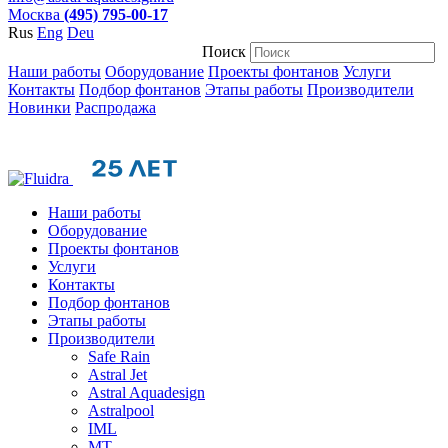
Москва
(495) 795-00-17
Rus
Eng
Deu
Поиск
Наши работы
Оборудование
Проекты фонтанов
Услуги
Контакты
Подбор фонтанов
Этапы работы
Производители
Новинки
Распродажа
Наши работы
Оборудование
Проекты фонтанов
Услуги
Контакты
Подбор фонтанов
Этапы работы
Производители
Safe Rain
Astral Jet
Astral Aquadesign
Astralpool
IML
МТ