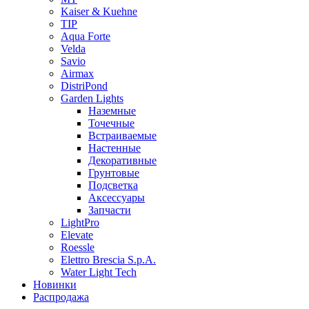
Kaiser & Kuehne
TIP
Aqua Forte
Velda
Savio
Airmax
DistriPond
Garden Lights
Наземные
Точечные
Встраиваемые
Настенные
Декоративные
Грунтовые
Подсветка
Аксессуары
Запчасти
LightPro
Elevate
Roessle
Elettro Brescia S.p.A.
Water Light Tech
Новинки
Распродажа