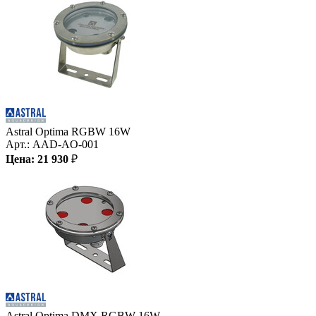
Astral Optima RGBW 16W
Арт.:
AAD-AO-001
Цена:
21 930
₽
Astral Optima DMX RGBW 16W