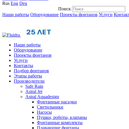
Rus
Eng
Deu
Поиск
Наши работы
Оборудование
Проекты фонтанов
Услуги
Контак
Наши работы
Оборудование
Проекты фонтанов
Услуги
Контакты
Подбор фонтанов
Этапы работы
Производители
Safe Rain
Astral Jet
Astral Aquadesign
Фонтанные насадки
Cветильники
Насосы
Пушки, роботы, клапаны
Фонтанные комплекты
Плавающие фонтаны