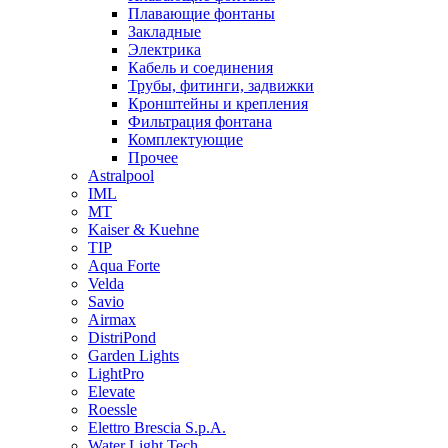
Плавающие фонтаны
Закладные
Электрика
Кабель и соединения
Трубы, фитинги, задвижки
Кронштейны и крепления
Фильтрация фонтана
Комплектующие
Прочее
Astralpool
IML
МТ
Kaiser & Kuehne
TIP
Aqua Forte
Velda
Savio
Airmax
DistriPond
Garden Lights
LightPro
Elevate
Roessle
Elettro Brescia S.p.A.
Water Light Tech