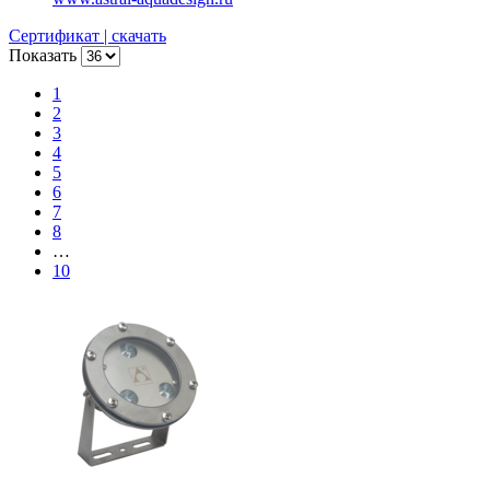
Сертификат | скачать
Показать
1
2
3
4
5
6
7
8
…
10