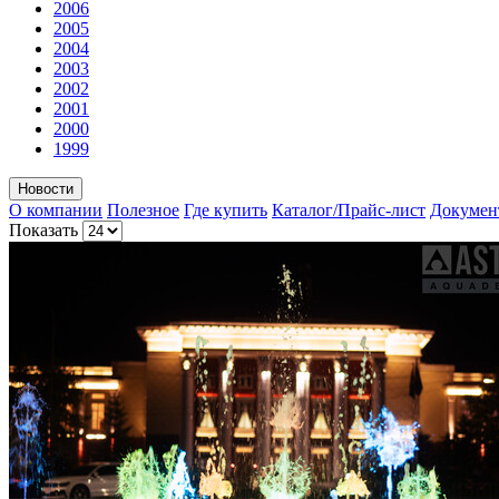
2006
2005
2004
2003
2002
2001
2000
1999
Новости
О компании
Полезное
Где купить
Каталог/Прайс-лист
Докумен
Показать