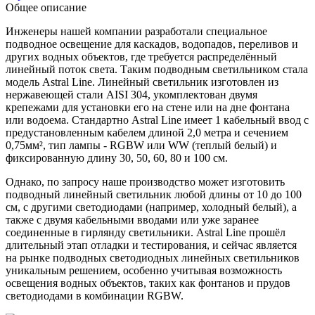
Общее описание
Инженеры нашей компании разработали специальное
подводное освещение для каскадов, водопадов, переливов и
других водных объектов, где требуется распределённый
линейный поток света. Таким подводным светильником стала
модель Astral Line. Линейный светильник изготовлен из
нержавеющей стали AISI 304, укомплектован двумя
крепежами для установки его на стене или на дне фонтана
или водоема. Стандартно Astral Line имеет 1 кабельный ввод с
предустановленным кабелем длиной 2,0 метра и сечением
0,75мм², тип лампы - RGBW или WW (теплый белый) и
фиксированную длину 30, 50, 60, 80 и 100 см.
Однако, по запросу наше производство может изготовить
подводный линейный светильник любой длины от 10 до 100
см, с другими светодиодами (например, холодный белый), а
также с двумя кабельными вводами или уже заранее
соединенные в гирлянду светильники. Astral Line прошёл
длительный этап отладки и тестирования, и сейчас является
на рынке подводных светодиодных линейных светильников
уникальным решением, особенно учитывая возможность
освещения водных объектов, таких как фонтанов и прудов
светодиодами в комбинации RGBW.