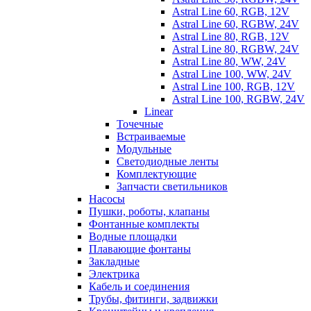
Astral Line 60, RGB, 12V
Astral Line 60, RGBW, 24V
Astral Line 80, RGB, 12V
Astral Line 80, RGBW, 24V
Astral Line 80, WW, 24V
Astral Line 100, WW, 24V
Astral Line 100, RGB, 12V
Astral Line 100, RGBW, 24V
Linear
Точечные
Встраиваемые
Модульные
Светодиодные ленты
Комплектующие
Запчасти светильников
Насосы
Пушки, роботы, клапаны
Фонтанные комплекты
Водные площадки
Плавающие фонтаны
Закладные
Электрика
Кабель и соединения
Трубы, фитинги, задвижки