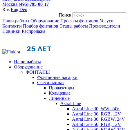
Москва
(495) 795-00-17
Rus
Eng
Deu
Поиск
Наши работы
Оборудование
Проекты фонтанов
Услуги
Контакты
Подбор фонтанов
Этапы работы
Производители
Новинки
Распродажа
Наши работы
Оборудование
ФОНТАНЫ
Фонтанные насадки
Cветильники
Прожекторы
Кольцевые
Линейные
Astral Line
Astral Line 30, WW, 24V
Astral Line 30, RGB, 12V
Astral Line 30, RGBW, 24V
Astral Line 50, RGB, 12V
Astral Line 50, RGBW, 24V