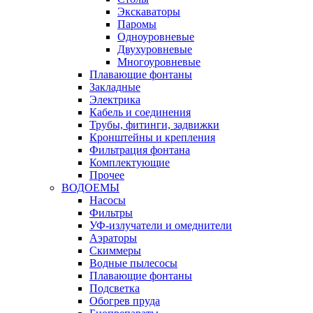
Экскаваторы
Паромы
Одноуровневые
Двухуровневые
Многоуровневые
Плавающие фонтаны
Закладные
Электрика
Кабель и соединения
Трубы, фитинги, задвижки
Кронштейны и крепления
Фильтрация фонтана
Комплектующие
Прочее
ВОДОЕМЫ
Насосы
Фильтры
УФ-излучатели и омеднители
Аэраторы
Cкиммеры
Водные пылесосы
Плавающие фонтаны
Подсветка
Обогрев пруда