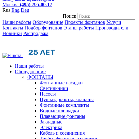
Москва
(495) 795-00-17
Rus
Eng
Deu
Поиск
Наши работы
Оборудование
Проекты фонтанов
Услуги
Контакты
Подбор фонтанов
Этапы работы
Производители
Новинки
Распродажа
Наши работы
Оборудование
ФОНТАНЫ
Фонтанные насадки
Cветильники
Насосы
Пушки, роботы, клапаны
Фонтанные комплекты
Водные площадки
Плавающие фонтаны
Закладные
Электрика
Кабель и соединения
Трубы, фитинги, задвижки