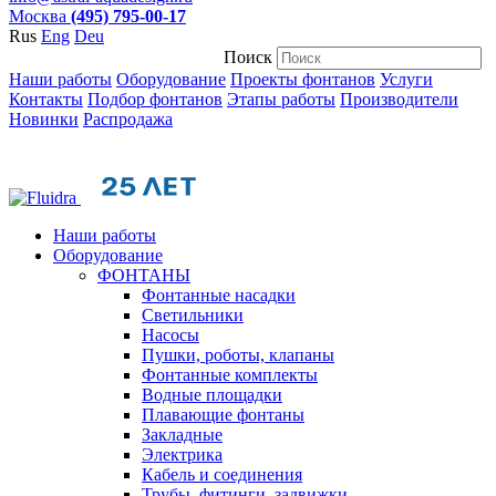
Москва
(495) 795-00-17
Rus
Eng
Deu
Поиск
Наши работы
Оборудование
Проекты фонтанов
Услуги
Контакты
Подбор фонтанов
Этапы работы
Производители
Новинки
Распродажа
Наши работы
Оборудование
ФОНТАНЫ
Фонтанные насадки
Cветильники
Насосы
Пушки, роботы, клапаны
Фонтанные комплекты
Водные площадки
Плавающие фонтаны
Закладные
Электрика
Кабель и соединения
Трубы, фитинги, задвижки