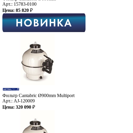
Арт.:
15783-0100
Цена:
85 820
₽
Фильтр Cantabric Ø900mm Multiport
Арт.:
AJ-120009
Цена:
320 090
₽