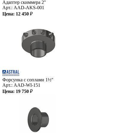
Адаптер скиммера 2"
Арт.:
AAD-AKS-001
Цена:
12 450
₽
Форсунка с соплами 1½"
Арт.:
AAD-WI-151
Цена:
19 750
₽