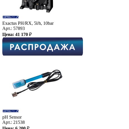
Exactus PH/RX, 5l/h, 10bar
Арт.:
57893
Цена:
41 170
₽
pH Sensor
Арт.:
21538
Цена:
6 200
₽