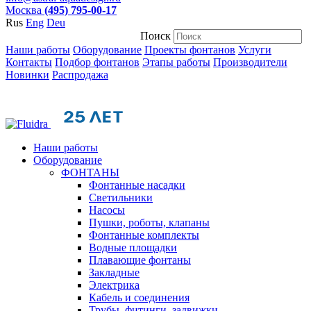
Москва
(495) 795-00-17
Rus
Eng
Deu
Поиск
Наши работы
Оборудование
Проекты фонтанов
Услуги
Контакты
Подбор фонтанов
Этапы работы
Производители
Новинки
Распродажа
Наши работы
Оборудование
ФОНТАНЫ
Фонтанные насадки
Cветильники
Насосы
Пушки, роботы, клапаны
Фонтанные комплекты
Водные площадки
Плавающие фонтаны
Закладные
Электрика
Кабель и соединения
Трубы, фитинги, задвижки