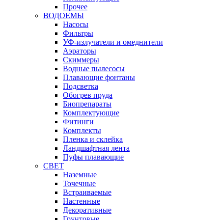
Прочее
ВОДОЕМЫ
Насосы
Фильтры
УФ-излучатели и омеднители
Аэраторы
Cкиммеры
Водные пылесосы
Плавающие фонтаны
Подсветка
Обогрев пруда
Биопрепараты
Комплектующие
Фитинги
Комплекты
Пленка и склейка
Ландшафтная лента
Пуфы плавающие
СВЕТ
Наземные
Точечные
Встраиваемые
Настенные
Декоративные
Грунтовые