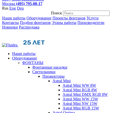
Москва
(495) 795-00-17
Rus
Eng
Deu
Поиск
Наши работы
Оборудование
Проекты фонтанов
Услуги
Контакты
Подбор фонтанов
Этапы работы
Производители
Новинки
Распродажа
Наши работы
Оборудование
ФОНТАНЫ
Фонтанные насадки
Cветильники
Прожекторы
Astral Mini
Astral Mini WW 8W
Astral Mini RGB 8W
Astral Mini DMX RGB 8W
Astral Mini WW 15W
Astral Mini NW 15W
Astral Mini RGB 15W
Astral Optima