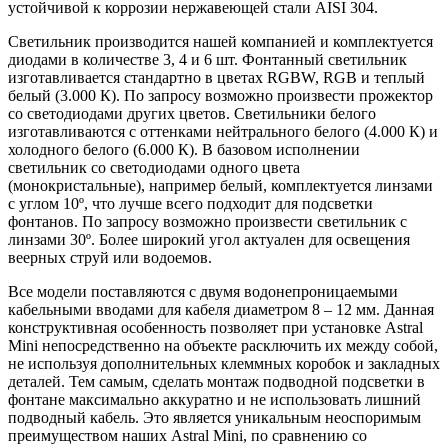
устойчивой к коррозии нержавеющей стали AISI 304.
Светильник производится нашей компанией и комплектуется
диодами в количестве 3, 4 и 6 шт. Фонтанный светильник
изготавливается стандартно в цветах RGBW, RGB и теплый
белый (3.000 К). По запросу возможно произвести прожектор
со светодиодами других цветов. Светильники белого
изготавливаются с оттенками нейтрального белого (4.000 К) и
холодного белого (6.000 К). В базовом исполнении
светильник со светодиодами одного цвета
(монокристальные), например белый, комплектуется линзами
с углом 10º, что лучше всего подходит для подсветки
фонтанов. По запросу возможно произвести светильник с
линзами 30º. Более широкий угол актуален для освещения
веерных струй или водоемов.
Все модели поставляются с двумя водонепроницаемыми
кабельными вводами для кабеля диаметром 8 – 12 мм. Данная
конструктивная особенность позволяет при установке Astral
Mini непосредственно на объекте расключить их между собой,
не используя дополнительных клеммных коробок и закладных
деталей. Тем самым, сделать монтаж подводной подсветки в
фонтане максимально аккуратно и не использовать лишний
подводный кабель. Это является уникальным неоспоримым
преимуществом наших Astral Mini, по сравнению со