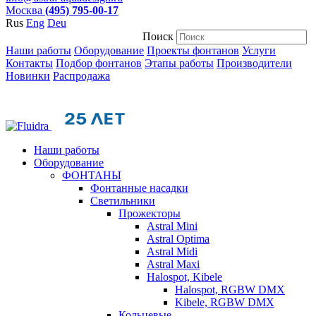
Москва
(495) 795-00-17
Rus
Eng
Deu
Поиск
Наши работы
Оборудование
Проекты фонтанов
Услуги
Контакты
Подбор фонтанов
Этапы работы
Производители
Новинки
Распродажа
Наши работы
Оборудование
ФОНТАНЫ
Фонтанные насадки
Cветильники
Прожекторы
Astral Mini
Astral Optima
Astral Midi
Astral Maxi
Halospot, Kibele
Halospot, RGBW DMX
Kibele, RGBW DMX
Кольцевые