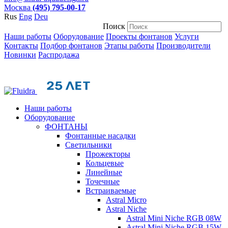
Москва
(495) 795-00-17
Rus
Eng
Deu
Поиск
Наши работы
Оборудование
Проекты фонтанов
Услуги
Контакты
Подбор фонтанов
Этапы работы
Производители
Новинки
Распродажа
Наши работы
Оборудование
ФОНТАНЫ
Фонтанные насадки
Cветильники
Прожекторы
Кольцевые
Линейные
Точечные
Встраиваемые
Astral Micro
Astral Niche
Astral Mini Niсhe RGB 08W
Astral Mini Niсhe RGB 15W