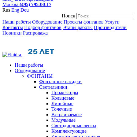
Москва
(495) 795-00-17
Rus
Eng
Deu
Поиск
Наши работы
Оборудование
Проекты фонтанов
Услуги
Контакты
Подбор фонтанов
Этапы работы
Производители
Новинки
Распродажа
Наши работы
Оборудование
ФОНТАНЫ
Фонтанные насадки
Cветильники
Прожекторы
Кольцевые
Линейные
Точечные
Встраиваемые
Модульные
Светодиодные ленты
Комплектующие
Запчасти светильников