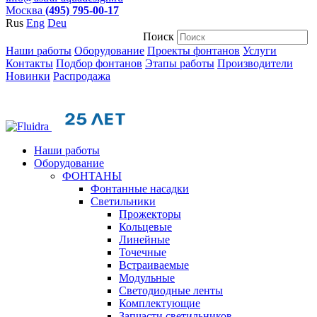
Москва
(495) 795-00-17
Rus
Eng
Deu
Поиск
Наши работы
Оборудование
Проекты фонтанов
Услуги
Контакты
Подбор фонтанов
Этапы работы
Производители
Новинки
Распродажа
Наши работы
Оборудование
ФОНТАНЫ
Фонтанные насадки
Cветильники
Прожекторы
Кольцевые
Линейные
Точечные
Встраиваемые
Модульные
Светодиодные ленты
Комплектующие
Запчасти светильников