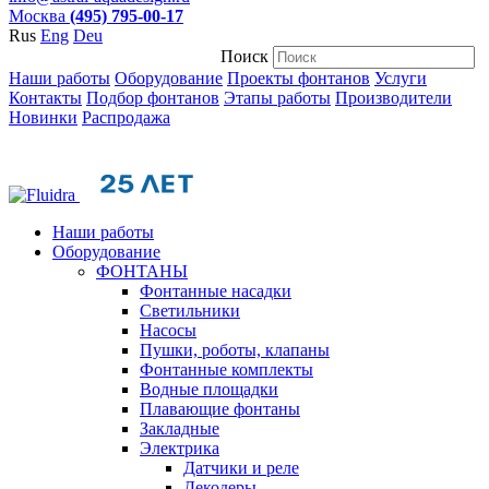
Москва
(495) 795-00-17
Rus
Eng
Deu
Поиск
Наши работы
Оборудование
Проекты фонтанов
Услуги
Контакты
Подбор фонтанов
Этапы работы
Производители
Новинки
Распродажа
Наши работы
Оборудование
ФОНТАНЫ
Фонтанные насадки
Cветильники
Насосы
Пушки, роботы, клапаны
Фонтанные комплекты
Водные площадки
Плавающие фонтаны
Закладные
Электрика
Датчики и реле
Декодеры