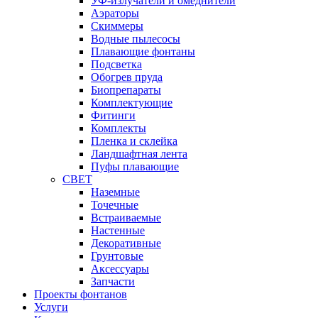
УФ-излучатели и омеднители
Аэраторы
Cкиммеры
Водные пылесосы
Плавающие фонтаны
Подсветка
Обогрев пруда
Биопрепараты
Комплектующие
Фитинги
Комплекты
Пленка и склейка
Ландшафтная лента
Пуфы плавающие
СВЕТ
Наземные
Точечные
Встраиваемые
Настенные
Декоративные
Грунтовые
Аксессуары
Запчасти
Проекты фонтанов
Услуги