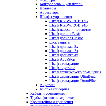
Контроллеры и усилители
Драйверы
Адресаторы
Шкафы управления
Шкаф RGBW/RGB 12В
Шкаф RGBW/RGB 24В
Шкаф насоса и подсветки
Шкаф долива Basic
Шкаф долива Classic
Блок защиты
Шкаф дренажа 2x
Шкаф дренажа 3x
Шкаф дренажа 4x
Шкаф AquaStop
Шкаф фильтрации
Шкаф акустики
Шкаф технического помещения
Шкаф фильтрации UltraBead
Шкаф фильтрации DrumFilter
Акустика
Кнопка сенсорная
Кабель и соединения
Трубы, фитинги, задвижки
Кронштейны и крепления