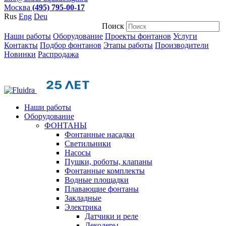
Москва
(495) 795-00-17
Rus
Eng
Deu
Поиск
Наши работы
Оборудование
Проекты фонтанов
Услуги
Контакты
Подбор фонтанов
Этапы работы
Производители
Новинки
Распродажа
Наши работы
Оборудование
ФОНТАНЫ
Фонтанные насадки
Cветильники
Насосы
Пушки, роботы, клапаны
Фонтанные комплекты
Водные площадки
Плавающие фонтаны
Закладные
Электрика
Датчики и реле
Декодеры