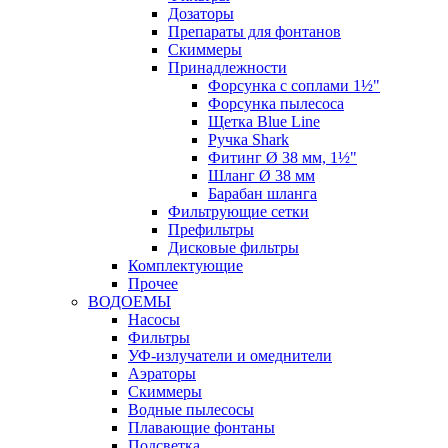
Дозаторы
Препараты для фонтанов
Скиммеры
Принадлежности
Форсунка с соплами 1½"
Форсунка пылесоса
Щетка Blue Line
Ручка Shark
Фитинг Ø 38 мм, 1½"
Шланг Ø 38 мм
Барабан шланга
Фильтрующие сетки
Префильтры
Дисковые фильтры
Комплектующие
Прочее
ВОДОЕМЫ
Насосы
Фильтры
УФ-излучатели и омеднители
Аэраторы
Cкиммеры
Водные пылесосы
Плавающие фонтаны
Подсветка