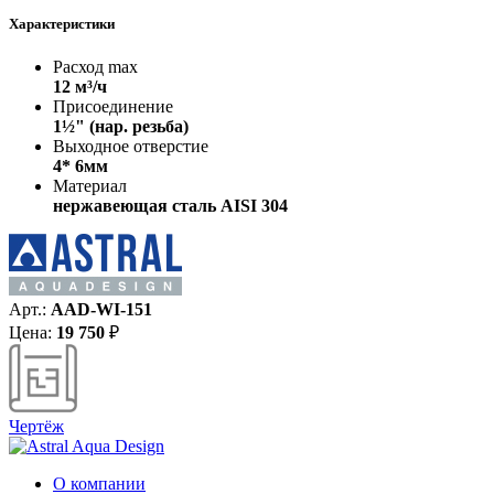
Характеристики
Расход max
12 м³/ч
Присоединение
1½" (нар. резьба)
Выходное отверстие
4* 6мм
Материал
нержавеющая сталь AISI 304
Арт.:
AAD-WI-151
Цена:
19 750
₽
Чертёж
О компании