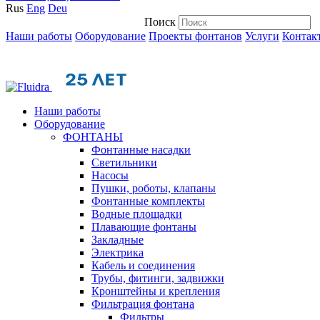
Rus
Eng
Deu
Поиск
Наши работы
Оборудование
Проекты фонтанов
Услуги
Контак
Наши работы
Оборудование
ФОНТАНЫ
Фонтанные насадки
Cветильники
Насосы
Пушки, роботы, клапаны
Фонтанные комплекты
Водные площадки
Плавающие фонтаны
Закладные
Электрика
Кабель и соединения
Трубы, фитинги, задвижки
Кронштейны и крепления
Фильтрация фонтана
Фильтры