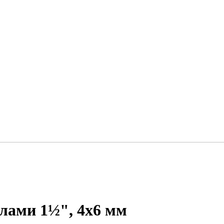
плами 1½", 4х6 мм