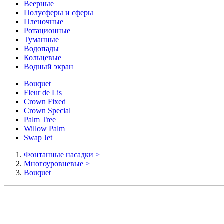
Веерные
Полусферы и сферы
Пленочные
Ротационные
Туманные
Водопады
Кольцевые
Водный экран
Bouquet
Fleur de Lis
Crown Fixed
Crown Special
Palm Tree
Willow Palm
Swap Jet
Фонтанные насадки
>
Многоуровневые
>
Bouquet