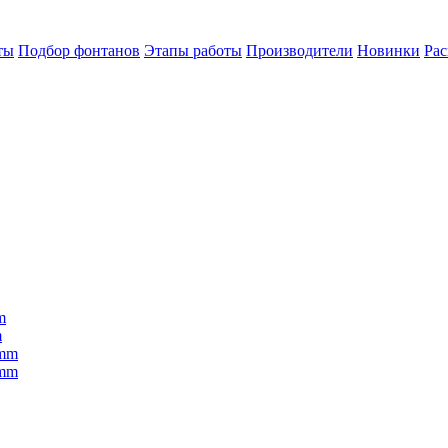
ты
Подбор фонтанов
Этапы работы
Производители
Новинки
Ра
m
m
0mm
0mm