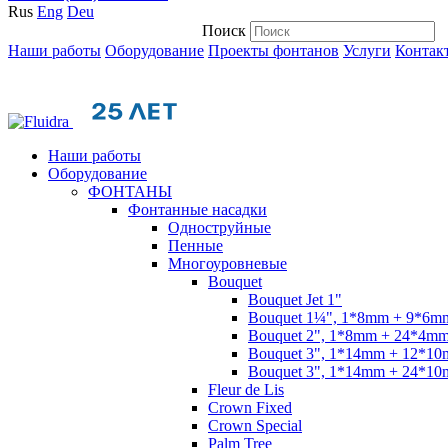
Rus
Eng
Deu
Поиск
Наши работы
Оборудование
Проекты фонтанов
Услуги
Контак
Наши работы
Оборудование
ФОНТАНЫ
Фонтанные насадки
Одноструйные
Пенные
Многоуровневые
Bouquet
Bouquet Jet 1"
Bouquet 1¼", 1*8mm + 9*6m
Bouquet 2", 1*8mm + 24*4m
Bouquet 3", 1*14mm + 12*1
Bouquet 3", 1*14mm + 24*1
Fleur de Lis
Crown Fixed
Crown Special
Palm Tree