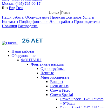
Москва
(495) 795-00-17
Rus
Eng
Deu
Поиск
Наши работы
Оборудование
Проекты фонтанов
Услуги
Контакты
Подбор фонтанов
Этапы работы
Производители
Новинки
Распродажа
Наши работы
Оборудование
ФОНТАНЫ
Фонтанные насадки
Одноструйные
Пенные
Многоуровневые
Bouquet
Fleur de Lis
Crown Fixed
Crown Special
Crown Special 1¼", 1*8mm
+ 6*6mm
Crown Special 2½", 1*12mm