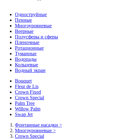
Одноструйные
Пенные
Многоуровневые
Веерные
Полусферы и сферы
Пленочные
Ротационные
Туманные
Водопады
Кольцевые
Водный экран
Bouquet
Fleur de Lis
Crown Fixed
Crown Special
Palm Tree
Willow Palm
Swap Jet
Фонтанные насадки
>
Многоуровневые
>
Crown Special