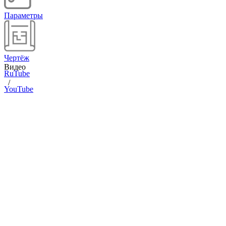
Параметры
Чертёж
Видео
RuTube
/
YouTube