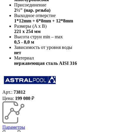
Присоединение
2½" (нар. резьба)
Выходное отверстие
1*12mm + 6*8mm + 12*8mm
Размеры (A x B)
221 х 254 мм
Высота струи min – max
0,5 - 8,0 м
Зависимость от уровня воды
нет
Материал
нержавеющая сталь AISI 316
Арт.:
73812
Цена:
199 080
₽
Параметры