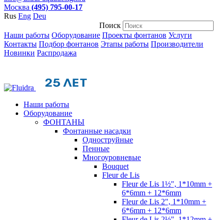
Москва
(495) 795-00-17
Rus
Eng
Deu
Поиск
Наши работы
Оборудование
Проекты фонтанов
Услуги
Контакты
Подбор фонтанов
Этапы работы
Производители
Новинки
Распродажа
Наши работы
Оборудование
ФОНТАНЫ
Фонтанные насадки
Одноструйные
Пенные
Многоуровневые
Bouquet
Fleur de Lis
Fleur de Lis 1½", 1*10mm +
6*6mm + 12*6mm
Fleur de Lis 2", 1*10mm +
6*6mm + 12*6mm
Fleur de Lis 2½", 1*12mm +