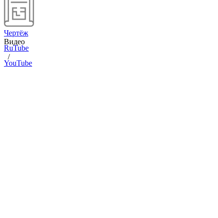
Чертёж
Видео
RuTube
/
YouTube