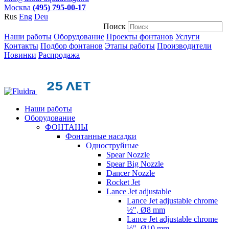
Москва
(495) 795-00-17
Rus
Eng
Deu
Поиск
Наши работы
Оборудование
Проекты фонтанов
Услуги
Контакты
Подбор фонтанов
Этапы работы
Производители
Новинки
Распродажа
Наши работы
Оборудование
ФОНТАНЫ
Фонтанные насадки
Одноструйные
Spear Nozzle
Spear Big Nozzle
Dancer Nozzle
Rocket Jet
Lance Jet adjustable
Lance Jet adjustable chrome
½", Ø8 mm
Lance Jet adjustable chrome
½", Ø10 mm