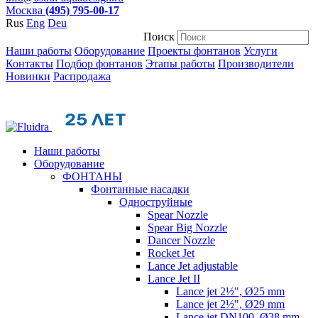
Москва
(495) 795-00-17
Rus
Eng
Deu
Поиск
Наши работы
Оборудование
Проекты фонтанов
Услуги
Контакты
Подбор фонтанов
Этапы работы
Производители
Новинки
Распродажа
Наши работы
Оборудование
ФОНТАНЫ
Фонтанные насадки
Одноструйные
Spear Nozzle
Spear Big Nozzle
Dancer Nozzle
Rocket Jet
Lance Jet adjustable
Lance Jet II
Lance jet 2½", Ø25 mm
Lance jet 2½", Ø29 mm
Lance jet DN100, Ø38 mm