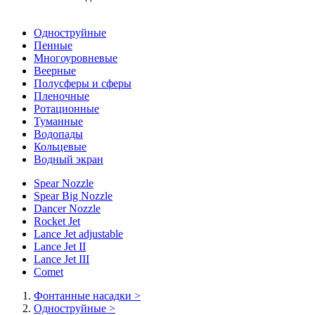
Одноструйные
Пенные
Многоуровневые
Веерные
Полусферы и сферы
Пленочные
Ротационные
Туманные
Водопады
Кольцевые
Водный экран
Spear Nozzle
Spear Big Nozzle
Dancer Nozzle
Rocket Jet
Lance Jet adjustable
Lance Jet II
Lance Jet III
Comet
Фонтанные насадки
>
Одноструйные
>