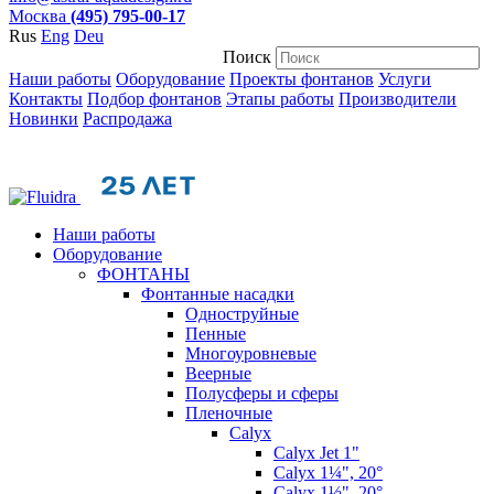
Москва
(495) 795-00-17
Rus
Eng
Deu
Поиск
Наши работы
Оборудование
Проекты фонтанов
Услуги
Контакты
Подбор фонтанов
Этапы работы
Производители
Новинки
Распродажа
Наши работы
Оборудование
ФОНТАНЫ
Фонтанные насадки
Одноструйные
Пенные
Многоуровневые
Веерные
Полусферы и сферы
Пленочные
Calyx
Calyx Jet 1"
Calyx 1¼", 20°
Calyx 1½", 20°