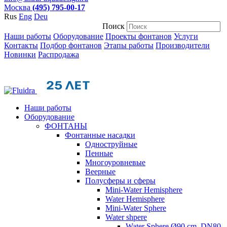
Москва
(495) 795-00-17
Rus
Eng
Deu
Поиск
Наши работы
Оборудование
Проекты фонтанов
Услуги
Контакты
Подбор фонтанов
Этапы работы
Производители
Новинки
Распродажа
Наши работы
Оборудование
ФОНТАНЫ
Фонтанные насадки
Одноструйные
Пенные
Многоуровневые
Веерные
Полусферы и сферы
Mini-Water Hemisphere
Water Hemisphere
Mini-Water Sphere
Water shpere
Water Sphere Ø90 cm, DN80