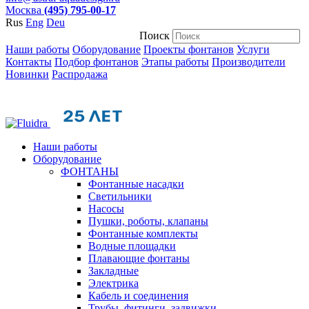
Москва
(495) 795-00-17
Rus
Eng
Deu
Поиск
Наши работы
Оборудование
Проекты фонтанов
Услуги
Контакты
Подбор фонтанов
Этапы работы
Производители
Новинки
Распродажа
Наши работы
Оборудование
ФОНТАНЫ
Фонтанные насадки
Cветильники
Насосы
Пушки, роботы, клапаны
Фонтанные комплекты
Водные площадки
Плавающие фонтаны
Закладные
Электрика
Кабель и соединения
Трубы, фитинги, задвижки