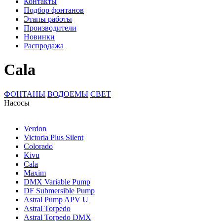
Контакты
Подбор фонтанов
Этапы работы
Производители
Новинки
Распродажа
Cala
ФОНТАНЫ
ВОДОЕМЫ
СВЕТ
Насосы
Verdon
Victoria Plus Silent
Colorado
Kivu
Cala
Maxim
DMX Variable Pump
DF Submersible Pump
Astral Pump APV U
Astral Torpedo
Astral Torpedo DMX