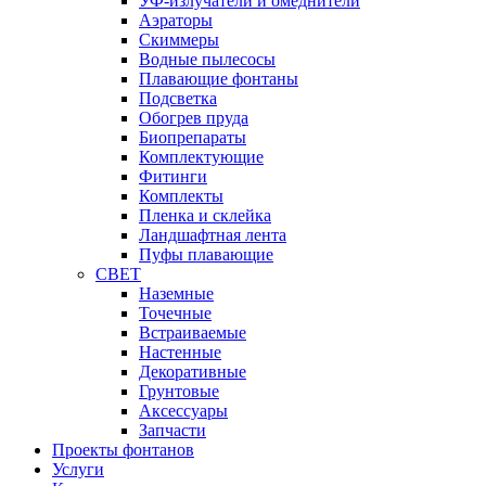
УФ-излучатели и омеднители
Аэраторы
Cкиммеры
Водные пылесосы
Плавающие фонтаны
Подсветка
Обогрев пруда
Биопрепараты
Комплектующие
Фитинги
Комплекты
Пленка и склейка
Ландшафтная лента
Пуфы плавающие
СВЕТ
Наземные
Точечные
Встраиваемые
Настенные
Декоративные
Грунтовые
Аксессуары
Запчасти
Проекты фонтанов
Услуги