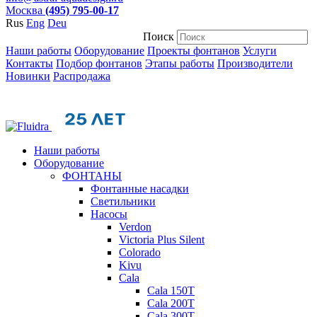
Москва
(495) 795-00-17
Rus
Eng
Deu
Поиск
Наши работы
Оборудование
Проекты фонтанов
Услуги
Контакты
Подбор фонтанов
Этапы работы
Производители
Новинки
Распродажа
Наши работы
Оборудование
ФОНТАНЫ
Фонтанные насадки
Cветильники
Насосы
Verdon
Victoria Plus Silent
Colorado
Kivu
Cala
Cala 150T
Cala 200T
Cala 300T