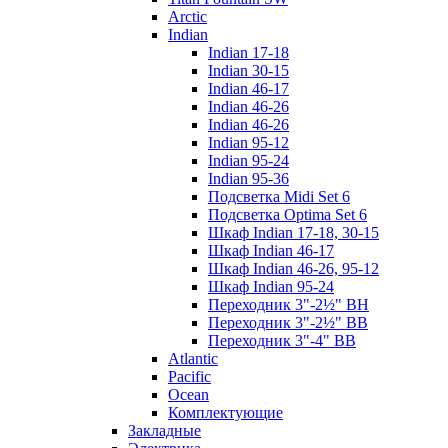
Arctic
Indian
Indian 17-18
Indian 30-15
Indian 46-17
Indian 46-26
Indian 46-26
Indian 95-12
Indian 95-24
Indian 95-36
Подсветка Midi Set 6
Подсветка Optima Set 6
Шкаф Indian 17-18, 30-15
Шкаф Indian 46-17
Шкаф Indian 46-26, 95-12
Шкаф Indian 95-24
Переходник 3"-2½" ВН
Переходник 3"-2½" ВВ
Переходник 3"-4" ВВ
Atlantic
Pacific
Ocean
Комплектующие
Закладные