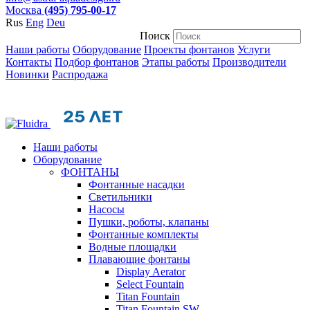
Москва
(495) 795-00-17
Rus
Eng
Deu
Поиск
Наши работы
Оборудование
Проекты фонтанов
Услуги
Контакты
Подбор фонтанов
Этапы работы
Производители
Новинки
Распродажа
Наши работы
Оборудование
ФОНТАНЫ
Фонтанные насадки
Cветильники
Насосы
Пушки, роботы, клапаны
Фонтанные комплекты
Водные площадки
Плавающие фонтаны
Display Aerator
Select Fountain
Titan Fountain
Titan Fountain SW