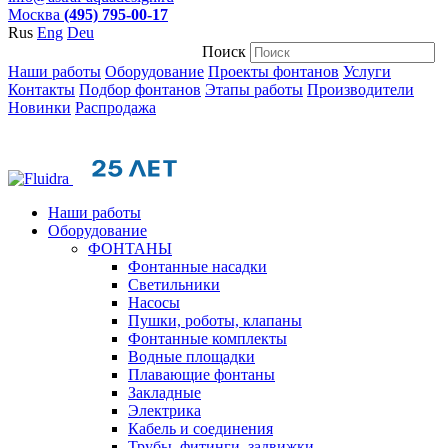
Москва
(495) 795-00-17
Rus
Eng
Deu
Поиск
Наши работы
Оборудование
Проекты фонтанов
Услуги
Контакты
Подбор фонтанов
Этапы работы
Производители
Новинки
Распродажа
Наши работы
Оборудование
ФОНТАНЫ
Фонтанные насадки
Cветильники
Насосы
Пушки, роботы, клапаны
Фонтанные комплекты
Водные площадки
Плавающие фонтаны
Закладные
Электрика
Кабель и соединения
Трубы, фитинги, задвижки