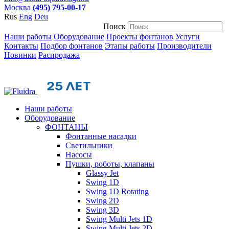
Москва
(495) 795-00-17
Rus
Eng
Deu
Поиск
Наши работы
Оборудование
Проекты фонтанов
Услуги
Контакты
Подбор фонтанов
Этапы работы
Производители
Новинки
Распродажа
Наши работы
Оборудование
ФОНТАНЫ
Фонтанные насадки
Cветильники
Насосы
Пушки, роботы, клапаны
Glassy Jet
Swing 1D
Swing 1D Rotating
Swing 2D
Swing 3D
Swing Multi Jets 1D
Swing Multi Jets 2D