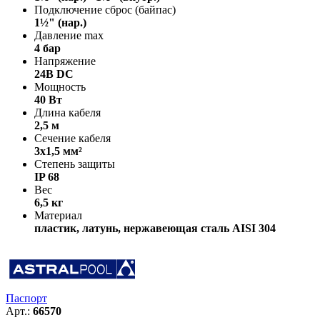
Подключение сброс (байпас)
1½" (нар.)
Давление max
4 бар
Напряжение
24В DC
Мощность
40 Вт
Длина кабеля
2,5 м
Сечение кабеля
3х1,5 мм²
Степень защиты
IP 68
Вес
6,5 кг
Материал
пластик, латунь, нержавеющая сталь AISI 304
Паспорт
Арт.:
66570