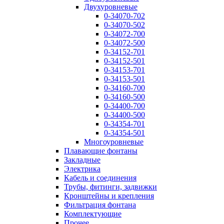
Двухуровневые
0-34070-702
0-34070-502
0-34072-700
0-34072-500
0-34152-701
0-34152-501
0-34153-701
0-34153-501
0-34160-700
0-34160-500
0-34400-700
0-34400-500
0-34354-701
0-34354-501
Многоуровневые
Плавающие фонтаны
Закладные
Электрика
Кабель и соединения
Трубы, фитинги, задвижки
Кронштейны и крепления
Фильтрация фонтана
Комплектующие
Прочее