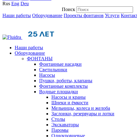
Rus
Eng
Deu
Поиск
Наши работы
Оборудование
Проекты фонтанов
Услуги
Контак
Наши работы
Оборудование
ФОНТАНЫ
Фонтанные насадки
Cветильники
Насосы
Пушки, роботы, клапаны
Фонтанные комплекты
Водные площадки
Насосы и краны
Шнеки и ёмкости
Мельницы, колеса и желоба
Заслонки, резервуары и лотки
Столы
Экскаваторы
Паромы
Одноуровневые