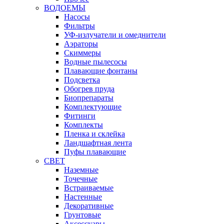
ВОДОЕМЫ
Насосы
Фильтры
УФ-излучатели и омеднители
Аэраторы
Cкиммеры
Водные пылесосы
Плавающие фонтаны
Подсветка
Обогрев пруда
Биопрепараты
Комплектующие
Фитинги
Комплекты
Пленка и склейка
Ландшафтная лента
Пуфы плавающие
СВЕТ
Наземные
Точечные
Встраиваемые
Настенные
Декоративные
Грунтовые
Аксессуары