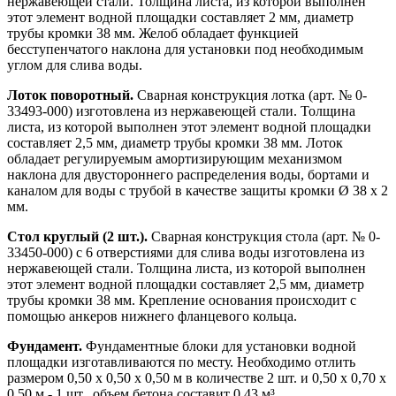
нержавеющей стали. Толщина листа, из которой выполнен
этот элемент водной площадки составляет 2 мм, диаметр
трубы кромки 38 мм. Желоб обладает функцией
бесступенчатого наклона для установки под необходимым
углом для слива воды.
Лоток поворотный.
Сварная конструкция лотка (арт. № 0-
33493-000) изготовлена из нержавеющей стали. Толщина
листа, из которой выполнен этот элемент водной площадки
составляет 2,5 мм, диаметр трубы кромки 38 мм. Лоток
обладает регулируемым амортизирующим механизмом
наклона для двустороннего распределения воды, бортами и
каналом для воды с трубой в качестве защиты кромки Ø 38 x 2
мм.
Стол круглый (2 шт.).
Сварная конструкция стола (арт. № 0-
33450-000) с 6 отверстиями для слива воды изготовлена из
нержавеющей стали. Толщина листа, из которой выполнен
этот элемент водной площадки составляет 2,5 мм, диаметр
трубы кромки 38 мм. Крепление основания происходит с
помощью анкеров нижнего фланцевого кольца.
Фундамент.
Фундаментные блоки для установки водной
площадки изготавливаются по месту. Необходимо отлить
размером 0,50 х 0,50 х 0,50 м в количестве 2 шт. и 0,50 х 0,70 х
0,50 м - 1 шт., объем бетона составит 0,43 м³.