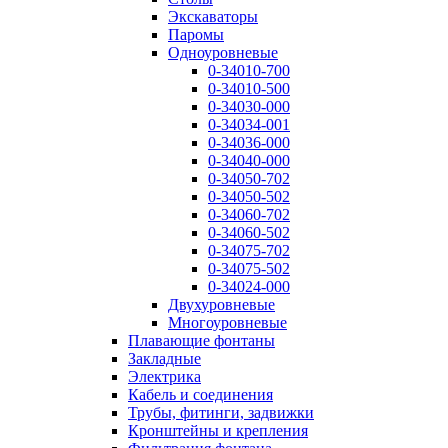
Экскаваторы
Паромы
Одноуровневые
0-34010-700
0-34010-500
0-34030-000
0-34034-001
0-34036-000
0-34040-000
0-34050-702
0-34050-502
0-34060-702
0-34060-502
0-34075-702
0-34075-502
0-34024-000
Двухуровневые
Многоуровневые
Плавающие фонтаны
Закладные
Электрика
Кабель и соединения
Трубы, фитинги, задвижки
Кронштейны и крепления