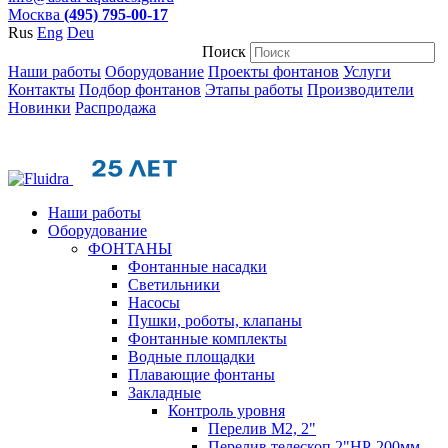
Москва
(495) 795-00-17
Rus
Eng
Deu
Поиск
Наши работы
Оборудование
Проекты фонтанов
Услуги
Контакты
Подбор фонтанов
Этапы работы
Производители
Новинки
Распродажа
Наши работы
Оборудование
ФОНТАНЫ
Фонтанные насадки
Cветильники
Насосы
Пушки, роботы, клапаны
Фонтанные комплекты
Водные площадки
Плавающие фонтаны
Закладные
Контроль уровня
Перелив М2, 2"
Перелив телескоп 2"НР-200мм