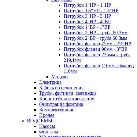
Патрубок 1"НР - 1"НР
Патрубок 1½"НР - 1½"НР
Патрубок 3"НР - 3"НР
Патрубок 4"НР - 4"ВР
Патрубок 1"ВР - 1"ВР
Патрубок 2"НР - труба 60,3мм
Патрубок 2"ВР - труба 60,3мм
Патрубок фланец 75мм - 2½"НР
Патрубок фланец 90мм - 3"ВР
Патрубок фланец 225мм - труба
219,1мм
Патрубок фланец 110мм - фланец
110мм
Модули
Электрика
Кабель и соединения
Трубы, фитинги, задвижки
Кронштейны и крепления
Фильтрация фонтана
Комплектующие
Прочее
ВОДОЕМЫ
Насосы
Фильтры