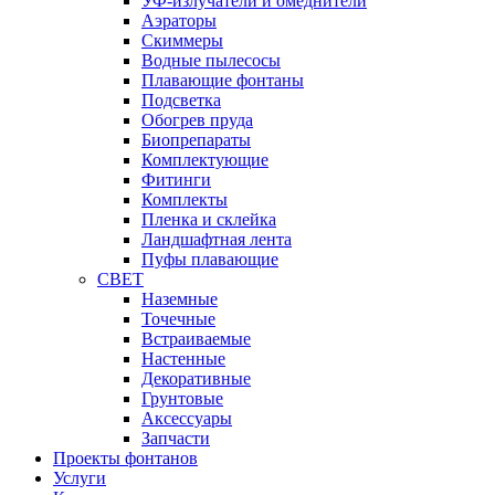
УФ-излучатели и омеднители
Аэраторы
Cкиммеры
Водные пылесосы
Плавающие фонтаны
Подсветка
Обогрев пруда
Биопрепараты
Комплектующие
Фитинги
Комплекты
Пленка и склейка
Ландшафтная лента
Пуфы плавающие
СВЕТ
Наземные
Точечные
Встраиваемые
Настенные
Декоративные
Грунтовые
Аксессуары
Запчасти
Проекты фонтанов
Услуги