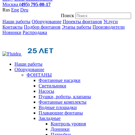
Москва
(495) 795-00-17
Rus
Eng
Deu
Поиск
Наши работы
Оборудование
Проекты фонтанов
Услуги
Контакты
Подбор фонтанов
Этапы работы
Производители
Новинки
Распродажа
Наши работы
Оборудование
ФОНТАНЫ
Фонтанные насадки
Cветильники
Насосы
Пушки, роботы, клапаны
Фонтанные комплекты
Водные площадки
Плавающие фонтаны
Закладные
Контроль уровня
Донники
Патрубки