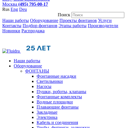
Москва
(495) 795-00-17
Rus
Eng
Deu
Поиск
Наши работы
Оборудование
Проекты фонтанов
Услуги
Контакты
Подбор фонтанов
Этапы работы
Производители
Новинки
Распродажа
Наши работы
Оборудование
ФОНТАНЫ
Фонтанные насадки
Cветильники
Насосы
Пушки, роботы, клапаны
Фонтанные комплекты
Водные площадки
Плавающие фонтаны
Закладные
Электрика
Кабель и соединения
Трубы, фитинги, задвижки