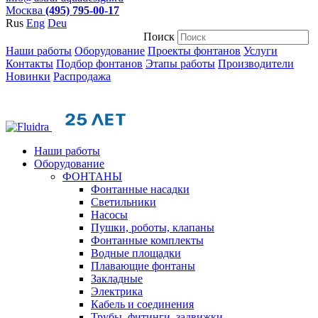
Москва
(495) 795-00-17
Rus
Eng
Deu
Поиск
Наши работы
Оборудование
Проекты фонтанов
Услуги
Контакты
Подбор фонтанов
Этапы работы
Производители
Новинки
Распродажа
Наши работы
Оборудование
ФОНТАНЫ
Фонтанные насадки
Cветильники
Насосы
Пушки, роботы, клапаны
Фонтанные комплекты
Водные площадки
Плавающие фонтаны
Закладные
Электрика
Кабель и соединения
Трубы, фитинги, задвижки