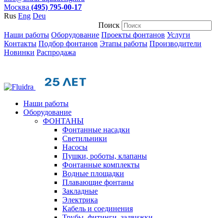
Москва
(495) 795-00-17
Rus
Eng
Deu
Поиск
Наши работы
Оборудование
Проекты фонтанов
Услуги
Контакты
Подбор фонтанов
Этапы работы
Производители
Новинки
Распродажа
Наши работы
Оборудование
ФОНТАНЫ
Фонтанные насадки
Cветильники
Насосы
Пушки, роботы, клапаны
Фонтанные комплекты
Водные площадки
Плавающие фонтаны
Закладные
Электрика
Кабель и соединения
Трубы, фитинги, задвижки