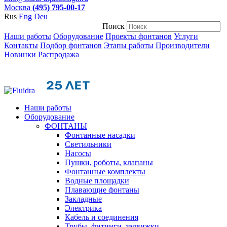
Москва
(495) 795-00-17
Rus
Eng
Deu
Поиск
Наши работы
Оборудование
Проекты фонтанов
Услуги
Контакты
Подбор фонтанов
Этапы работы
Производители
Новинки
Распродажа
Наши работы
Оборудование
ФОНТАНЫ
Фонтанные насадки
Cветильники
Насосы
Пушки, роботы, клапаны
Фонтанные комплекты
Водные площадки
Плавающие фонтаны
Закладные
Электрика
Кабель и соединения
Трубы, фитинги, задвижки