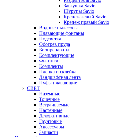
Разделитель Savio
Заглушка Savio
Шурупы Savio
Крепеж левый Savio
Крепеж правый Savio
Водные пылесосы
Плавающие фонтаны
Подсветка
Обогрев пруда
Биопрепараты
Комплектующие
Фитинги
Комплекты
Пленка и склейка
Ландшафтная лента
Пуфы плавающие
СВЕТ
Наземные
Точечные
Встраиваемые
Настенные
Декоративные
Грунтовые
Аксессуары
Запчасти