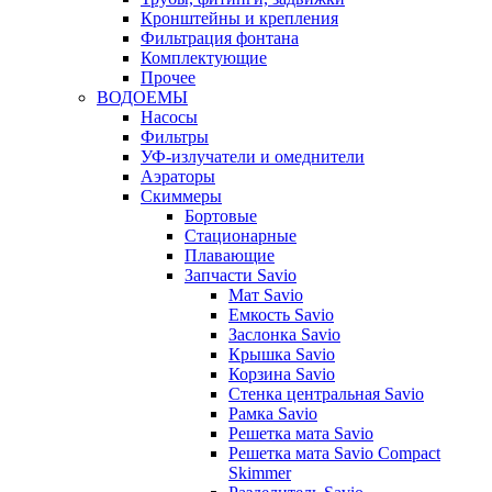
Кронштейны и крепления
Фильтрация фонтана
Комплектующие
Прочее
ВОДОЕМЫ
Насосы
Фильтры
УФ-излучатели и омеднители
Аэраторы
Cкиммеры
Бортовые
Стационарные
Плавающие
Запчасти Savio
Мат Savio
Емкость Savio
Заслонка Savio
Крышка Savio
Корзина Savio
Стенка центральная Savio
Рамка Savio
Решетка мата Savio
Решетка мата Savio Compact
Skimmer