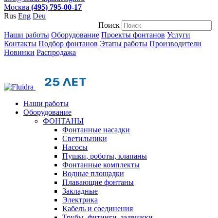
Москва
(495) 795-00-17
Rus
Eng
Deu
Поиск
Наши работы
Оборудование
Проекты фонтанов
Услуги
Контакты
Подбор фонтанов
Этапы работы
Производители
Новинки
Распродажа
Наши работы
Оборудование
ФОНТАНЫ
Фонтанные насадки
Cветильники
Насосы
Пушки, роботы, клапаны
Фонтанные комплекты
Водные площадки
Плавающие фонтаны
Закладные
Электрика
Кабель и соединения
Трубы, фитинги, задвижки