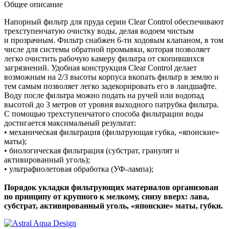
Общее описание
Напорный фильтр для пруда серии Clear Control обеспечивают
трехступенчатую очистку воды, делая водоем чистым
и прозрачным. Фильтр снабжен 6-ти ходовым клапаном, в том
числе для системы обратной промывки, которая позволяет
легко очистить рабочую камеру фильтра от скопившихся
загрязнений. Удобная конструкция Clear Control делает
возможным на 2/3 высоты корпуса вкопать фильтр в землю и
тем самым позволяет легко задекорировать его в ландшафте.
Воду после фильтра можно подать на ручей или водопад
высотой до 3 метров от уровня выходного патрубка фильтра.
С помощью трехступенчатого способа фильтрации воды
достигается максимальный результат:
• механическая фильтрация (фильтрующая губка, «японские»
маты);
• биологическая фильтрация (субстрат, гранулят и
активированный уголь);
• ультрафиолетовая обработка (УФ-лампа);
Порядок укладки фильтрующих материалов организован
по принципу от крупного к мелкому, снизу вверх: лава,
субстрат, активированный уголь, «японские» маты, губки.