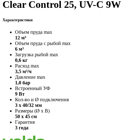
Clear Control 25, UV-C 9W
Характеристики
Объем пруда max
12 м³
Объем пруда с рыбой max
6 м³
Загрузка рыбой max
0,6 кг
Расход max
3,5 м³/ч
Давление max
1,0 бар
Встроенный УФ
9 Вт
Кол-во и Ø подключения
3 х 40/32 мм
Размеры (Ø х В)
50 х 45 см
Гарантия
3 года