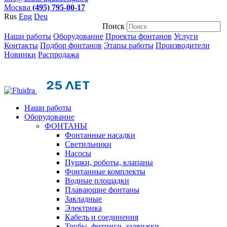
Москва
(495) 795-00-17
Rus
Eng
Deu
Поиск
Наши работы
Оборудование
Проекты фонтанов
Услуги
Контакты
Подбор фонтанов
Этапы работы
Производители
Новинки
Распродажа
Наши работы
Оборудование
ФОНТАНЫ
Фонтанные насадки
Cветильники
Насосы
Пушки, роботы, клапаны
Фонтанные комплекты
Водные площадки
Плавающие фонтаны
Закладные
Электрика
Кабель и соединения
Трубы, фитинги, задвижки