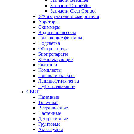
Запчасти Beadfilter
Запчасти DrumFilter
Запчасти Clear Control
УФ-излучатели и омеднители
Аэраторы
Cкиммеры
Водные пылесосы
Плавающие фонтаны
Подсветка
Обогрев пруда
Биопрепараты
Комплектующие
Фитинги
Комплекты
Пленка и склейка
Ландшафтная лента
Пуфы плавающие
СВЕТ
Наземные
Точечные
Встраиваемые
Настенные
Декоративные
Грунтовые
Аксессуары