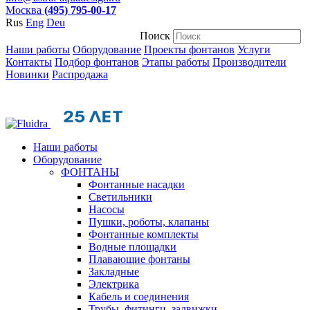
Москва
(495) 795-00-17
Rus
Eng
Deu
Поиск
Наши работы
Оборудование
Проекты фонтанов
Услуги
Контакты
Подбор фонтанов
Этапы работы
Производители
Новинки
Распродажа
Наши работы
Оборудование
ФОНТАНЫ
Фонтанные насадки
Cветильники
Насосы
Пушки, роботы, клапаны
Фонтанные комплекты
Водные площадки
Плавающие фонтаны
Закладные
Электрика
Кабель и соединения
Трубы, фитинги, задвижки