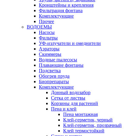
Кронштейны и крепления
Фильтрация фонтана
Комплектующие
Прочее
ВОДОЕМЫ
Насосы
Фильтры
УФ-излучатели и омеднители
Аэраторы
Cкиммеры
Водные пылесосы
Плавающие фонтаны
Подсветка
Обогрев пруда
Биопрепараты
Комплектующие
Донный водозабор
Сетка от листвы
Корзины для растений
Пена и клей
Пена монтажная
Клей-герметик, черный
Клей-герметик, прозрачный
Клей термостойкий