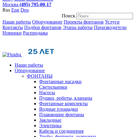
Москва
(495) 795-00-17
Rus
Eng
Deu
Поиск
Наши работы
Оборудование
Проекты фонтанов
Услуги
Контакты
Подбор фонтанов
Этапы работы
Производители
Новинки
Распродажа
Наши работы
Оборудование
ФОНТАНЫ
Фонтанные насадки
Cветильники
Насосы
Пушки, роботы, клапаны
Фонтанные комплекты
Водные площадки
Плавающие фонтаны
Закладные
Электрика
Кабель и соединения
Трубы, фитинги, задвижки