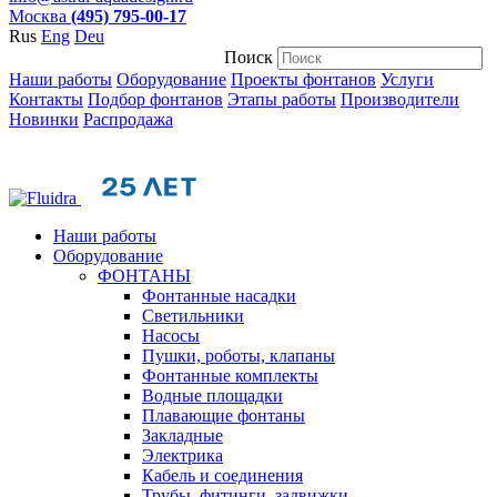
Москва
(495) 795-00-17
Rus
Eng
Deu
Поиск
Наши работы
Оборудование
Проекты фонтанов
Услуги
Контакты
Подбор фонтанов
Этапы работы
Производители
Новинки
Распродажа
Наши работы
Оборудование
ФОНТАНЫ
Фонтанные насадки
Cветильники
Насосы
Пушки, роботы, клапаны
Фонтанные комплекты
Водные площадки
Плавающие фонтаны
Закладные
Электрика
Кабель и соединения
Трубы, фитинги, задвижки