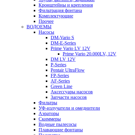
Кронштейны и крепления
Фильтрация фонтана
Комплектующие
Прочее
ВОДОЕМЫ
Насосы
DM-Vario S
DM-E-Series
Prime Vario LV 12V
Prime Vario 20.000LV, 12V
DM LV 12V
P-Series
Pentair UltraFlow
FP-Series
AF-Series
Green Line
Аксессуары насосов
Запчасти насосов
Фильтры
УФ-излучатели и омеднители
Аэраторы
Cкиммеры
Водные пылесосы
Плавающие фонтаны