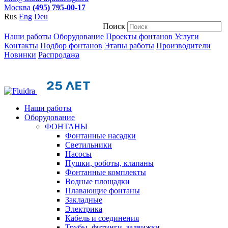
Москва
(495) 795-00-17
Rus
Eng
Deu
Поиск
Наши работы
Оборудование
Проекты фонтанов
Услуги
Контакты
Подбор фонтанов
Этапы работы
Производители
Новинки
Распродажа
Наши работы
Оборудование
ФОНТАНЫ
Фонтанные насадки
Cветильники
Насосы
Пушки, роботы, клапаны
Фонтанные комплекты
Водные площадки
Плавающие фонтаны
Закладные
Электрика
Кабель и соединения
Трубы, фитинги, задвижки