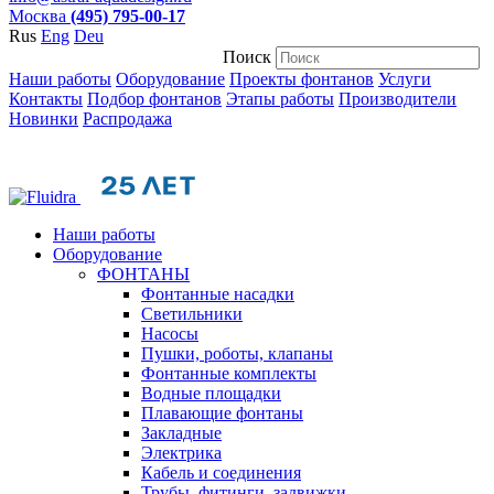
Москва
(495) 795-00-17
Rus
Eng
Deu
Поиск
Наши работы
Оборудование
Проекты фонтанов
Услуги
Контакты
Подбор фонтанов
Этапы работы
Производители
Новинки
Распродажа
Наши работы
Оборудование
ФОНТАНЫ
Фонтанные насадки
Cветильники
Насосы
Пушки, роботы, клапаны
Фонтанные комплекты
Водные площадки
Плавающие фонтаны
Закладные
Электрика
Кабель и соединения
Трубы, фитинги, задвижки