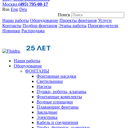
Москва
(495) 795-00-17
Rus
Eng
Deu
Поиск
Наши работы
Оборудование
Проекты фонтанов
Услуги
Контакты
Подбор фонтанов
Этапы работы
Производители
Новинки
Распродажа
Наши работы
Оборудование
ФОНТАНЫ
Фонтанные насадки
Cветильники
Насосы
Пушки, роботы, клапаны
Фонтанные комплекты
Водные площадки
Плавающие фонтаны
Закладные
Электрика
Кабель и соединения
Трубы, фитинги, задвижки