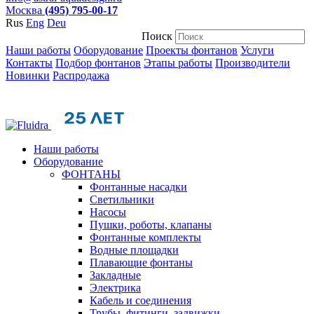
Москва
(495) 795-00-17
Rus
Eng
Deu
Поиск
Наши работы
Оборудование
Проекты фонтанов
Услуги
Контакты
Подбор фонтанов
Этапы работы
Производители
Новинки
Распродажа
Наши работы
Оборудование
ФОНТАНЫ
Фонтанные насадки
Cветильники
Насосы
Пушки, роботы, клапаны
Фонтанные комплекты
Водные площадки
Плавающие фонтаны
Закладные
Электрика
Кабель и соединения
Трубы, фитинги, задвижки