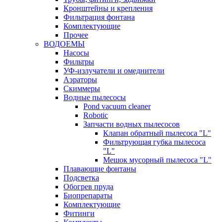
Кронштейны и крепления
Фильтрация фонтана
Комплектующие
Прочее
ВОДОЕМЫ
Насосы
Фильтры
УФ-излучатели и омеднители
Аэраторы
Cкиммеры
Водные пылесосы
Pond vacuum cleaner
Robotic
Запчасти водных пылесосов
Клапан обратный пылесоса "L"
Фильтрующая губка пылесоса
"L"
Мешок мусорный пылесоса "L"
Плавающие фонтаны
Подсветка
Обогрев пруда
Биопрепараты
Комплектующие
Фитинги