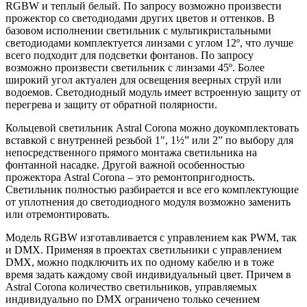
RGBW и теплый белый. По запросу возможно произвести
прожектор со светодиодами других цветов и оттенков. В
базовом исполнении светильник с мультикристальными
светодиодами комплектуется линзами с углом 12º, что лучше
всего подходит для подсветки фонтанов. По запросу
возможно произвести светильник с линзами 45º. Более
широкий угол актуален для освещения веерных струй или
водоемов. Светодиодный модуль имеет встроенную защиту от
перегрева и защиту от обратной полярности.
Кольцевой светильник Astral Corona можно доукомплектовать
вставкой с внутренней резьбой 1", 1½” или 2” по выбору для
непосредственного прямого монтажа светильника на
фонтанной насадке. Другой важной особенностью
прожектора Astral Corona – это ремонтопригодность.
Светильник полностью разбирается и все его комплектующие
от уплотнения до светодиодного модуля возможно заменить
или отремонтировать.
Модель RGBW изготавливается с управлением как PWM, так
и DMX. Применяя в проектах светильники с управлением
DMX, можно подключить их по одному кабелю и в тоже
время задать каждому свой индивидуальный цвет. Причем в
Astral Corona количество светильников, управляемых
индивидуально по DMX ограничено только сечением