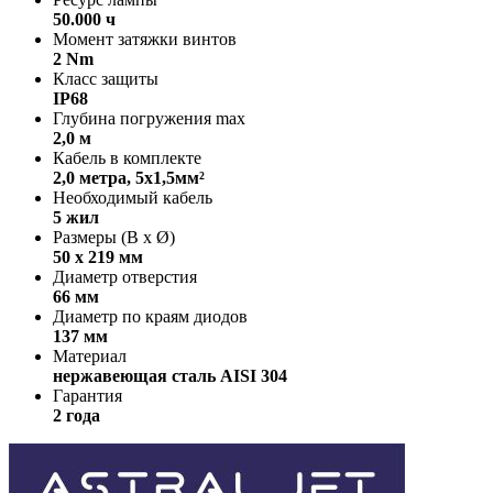
50.000 ч
Момент затяжки винтов
2 Nm
Класс защиты
IP68
Глубина погружения max
2,0 м
Кабель в комплекте
2,0 метра, 5x1,5мм²
Необходимый кабель
5 жил
Размеры (В х Ø)
50 х 219 мм
Диаметр отверстия
66 мм
Диаметр по краям диодов
137 мм
Материал
нержавеющая сталь AISI 304
Гарантия
2 года