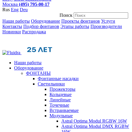
Москва
(495) 795-00-17
Rus
Eng
Deu
Поиск
Наши работы
Оборудование
Проекты фонтанов
Услуги
Контакты
Подбор фонтанов
Этапы работы
Производители
Новинки
Распродажа
Наши работы
Оборудование
ФОНТАНЫ
Фонтанные насадки
Cветильники
Прожекторы
Кольцевые
Линейные
Точечные
Встраиваемые
Модульные
Astral Optima Modul RGBW 16W
Astral Optima Modul DMX RGBW
16W