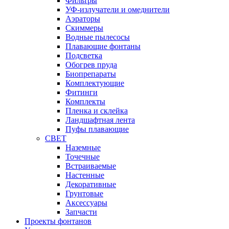
Фильтры
УФ-излучатели и омеднители
Аэраторы
Cкиммеры
Водные пылесосы
Плавающие фонтаны
Подсветка
Обогрев пруда
Биопрепараты
Комплектующие
Фитинги
Комплекты
Пленка и склейка
Ландшафтная лента
Пуфы плавающие
СВЕТ
Наземные
Точечные
Встраиваемые
Настенные
Декоративные
Грунтовые
Аксессуары
Запчасти
Проекты фонтанов